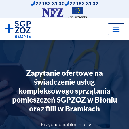
Przejdź
22 182 31 30
22 182 31 32
do
Dotacje
treści
UE
Zapytanie ofertowe na
świadczenie usług
kompleksowego sprzątania
pomieszczeń SGPZOZ w Błoniu
oraz filii w Bramkach
Przychodniablonie.pl
»