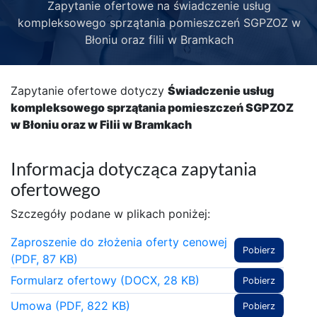
Zapytanie ofertowe na świadczenie usług
kompleksowego sprzątania pomieszczeń SGPZOZ w
Błoniu oraz filii w Bramkach
Zapytanie ofertowe dotyczy
Świadczenie usług
kompleksowego sprzątania pomieszczeń SGPZOZ
w Błoniu oraz w Filii w Bramkach
Informacja dotycząca zapytania
ofertowego
Szczegóły podane w plikach poniżej:
Zaproszenie do złożenia oferty cenowej
Pobierz
(PDF, 87 KB)
Formularz ofertowy (DOCX, 28 KB)
Pobierz
Umowa (PDF, 822 KB)
Pobierz