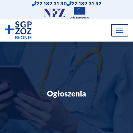
Przejdź
22 182 31 30
22 182 31 32
do
Dotacje
treści
UE
Ogłoszenia