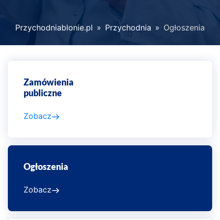
Przychodniablonie.pl
»
Przychodnia
»
Ogłoszenia
Zobacz
także
Zamówienia
publiczne
Zobacz
Ogłoszenia
Zobacz