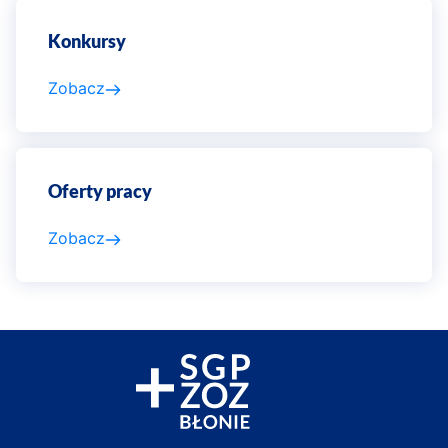
Konkursy
Zobacz
Oferty pracy
Zobacz
Lista
ogłoszeń