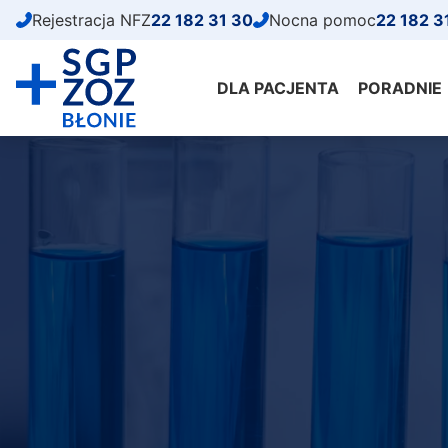
Przejdź
Rejestracja NFZ
22 182 31 30
Nocna pomoc
22 182 3
do
treści
DLA PACJENTA
PORADNIE