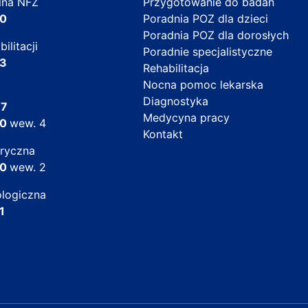
ólna NFZ
Przygotowanie do badań
30
Poradnia POZ dla dzieci
Poradnia POZ dla dorosłych
ilitacji
Poradnie specjalistyczne
33
Rehabilitacja
Nocna pomoc lekarska
Diagnostyka
77
Medycyna pracy
30
wew. 4
Kontakt
tryczna
30
wew. 2
ologiczna
1