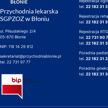
Rejestracja og
tel.
22 182 31 
Przychodnia lekarska
Rejestracja rehab
SGPZOZ w Błoniu
tel.
22 182 31 
ul. Piłsudskiego 2/4
Rejestracja RTG
05-870 Błonie
tel.
22 731 90 
tel.
22 182 31 
NIP: 118 14 29 812
Poradnia pedia
sekretariat@przychodniablonie.pl
tel.
22 182 31 
tel.
22 731 97 77
Poradnia ginek
tel.
22 182 31 3